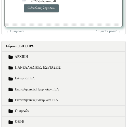
2022-β-θέματα.pdf
←
Ομογενών
"Είμαστε μέσα"
→
Θέματα_ΒΙΟ_ΠΡΣ
ΑΡΧΙΚΗ
ΠΑΝΕΛΛΑΔΙΚΕΣ ΕΞΕΤΑΣΕΙΣ
Εσπερινά ΓΕΛ
Επαναληπτικές Ημερησίων ΓΕΛ
Επαναληπτικές Εσπερινών ΓΕΛ
Ομογενών
ΟΕΦΕ