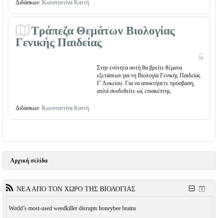
Διδάσκων:
Κωνσταντίνα Καττή
Τράπεζα Θεμάτων Βιολογίας
Γενικής Παιδείας
Στην ενότητα αυτή θα βρείτε θέματα
εξετάσεων για τη Βιολογία Γενικής Παιδείας
Γ' Λυκείου. Για να αποκτήσετε πρόσβαση,
απλά συνδεθείτε ως επισκέπτης.
Διδάσκων:
Κωνσταντίνα Καττή
Αρχική σελίδα
ΝΕΑ ΑΠΟ ΤΟΝ ΧΩΡΟ ΤΗΣ ΒΙΟΛΟΓΙΑΣ
World’s most-used weedkiller disrupts honeybee brains