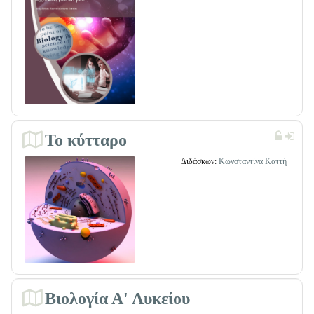
Το κύτταρο
Διδάσκων:
Κωνσταντίνα Καττή
Βιολογία Α' Λυκείου