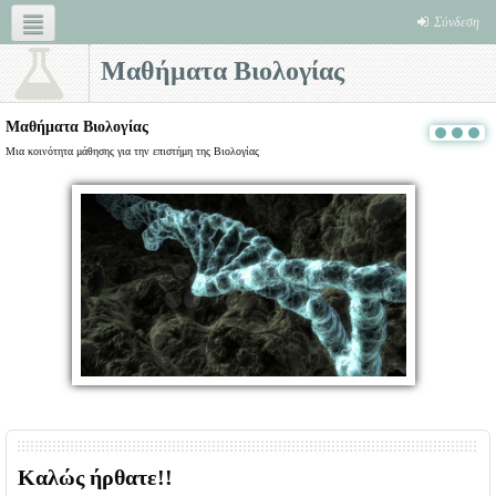
Σύνδεση
Μαθήματα Βιολογίας
Ελληνικά ‎(el)‎
Η Χημεία της ζωής
Τράπεζα Θεμάτων Βιολογίας Προσανατολισμού
Μαθήματα Βιολογίας
Μια κοινότητα μάθησης για την επιστήμη της Βιολογίας
Καλώς ήρθατε!!