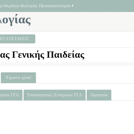
ζα Θεμάτων Βιολογίας Προσανατολισμού
ογίας
ΕΣ ΕΞΕΤΑΣΕΙΣ
ας Γενικής Παιδείας
"Είμαστε μέσα"
ρησίων ΓΕΛ
Επαναληπτικές Εσπερινών ΓΕΛ
Ομογενών